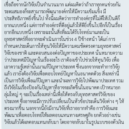
เชื่อถือจากนักวิจัยเป็นจำนวนมาก แต่ผมคิดว่าถ้าเราทุกคนช่วยกัน
ระดมสมองก็จะสามารถพัฒนาองค์กรให้มีความเข้มแข็ง มี
ประสิทธิภาพยิ่งขึ้นไป ทั้งนี้ผมคิดว่าการทำองค์กรที่ไม่ดีให้เป็นดีก็
ยากแบบหนึ่ง แต่การทำองค์กรที่ดีอยู่แล้วให้ดียิ่งขึ้นไปอีกก็เป็นเรื่อง
ยากอีกแบบหนึ่ง เพราะฉะนั้นสิ่งที่ผมได้รับโจทย์มาและเป็น
ยุทธศาสตร์ที่อยากจะดำเนินการในช่วง 4 ปีข้างหน้า ได้แก่ การ
กำหนดประเด็นการให้ทุนวิจัยให้มีความคมชัดตรงตามยุทธศาสตร์
วิจัยของชาติ และตอบสนองต่อปัญหาของประเทศ นั่นหมายความ
ว่าประเทศมีปัญหาในเรื่องอะไร เราต้องเข้าไปช่วยให้ทุนวิจัย เพื่อ
เอาความรู้เหล่านั้นมาแก้ปัญหาประเทศ ซึ่งนอกจากจะทำการวิจัย
แล้ว เรายังต้องวิจัยเพื่อตอบโจทย์ปัญหาในอนาคตด้วย สิ่งเหล่านี้
เป็นการวิจัยเพื่อแก้ปัญหา และนำผลการวิจัยไปพัฒนาประเทศ รวม
ถึงวิจัยในเรื่องป้องกันปัญหาที่อาจจะเกิดขึ้นในอนาคต เป้าหมายก
ลุ่มใหญ่ ๆ จะเป็นเรื่องเหล่านี้เพื่อให้ตรงกับยุทธศาสตร์วิจัยของ
ประเทศ ซึ่งอาจจะมีการปรับเปลี่ยนเป็นหัวข้อประเด็นวิจัยต่าง ๆ ให้
ตรงมากขึ้น นอกจากนี้ยังมีงานวิจัยที่เราอยากทำคือ การวิจัยและ
พัฒนาเพื่อตอบโจทย์ให้ผลตอบแทนทางเศรษฐกิจ ยกตัวอย่างเช่น
วิจัยแล้วได้ผลตอบแทนกลับมา โดยอาจกลับมาในรูปแบบของตัวเงิน