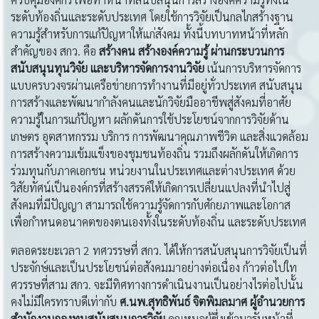
ระดับท้องถิ่นและระดับประเทศ โดยใช้การวิจัยเป็นกลไกสร้างฐาน
ความรู้สำหรับการแก้ปัญหาให้แก่สังคม ทั้งนี้บทบาทหน้าที่หลัก
สำคัญของ สกว. คือ
สร้างคน สร้างองค์ความรู้ ผ่านกระบวนการ
สนับสนุนทุนวิจัย และบริหารจัดการงานวิจัย
เน้นการบริหารจัดการ
แบบครบวงจรผ่านเครือข่ายการทำงานที่มีอยู่ทั่วประเทศ สนับสนุน
การสร้างและพัฒนากำลังคนและนักวิจัยมืออาชีพสู่สังคมที่อาศัย
ความรู้ในการแก้ปัญหา ผลักดันการใช้ประโยชน์จากการวิจัยด้าน
เกษตร อุตสาหกรรม บริการ การพัฒนาคุณภาพชีวิต และสิ่งแวดล้อม
การสร้างความเข้มแข็งของชุมชนท้องถิ่น รวมถึงผลักดันให้เกิดการ
ร่วมทุนกับภาคเอกชน หน่วยงานในประเทศและต่างประเทศ ด้วย
วิสัยทัศน์เป็นองค์กรที่สร้างสรรค์ให้เกิดการเปลี่ยนแปลงที่นำไปสู่
สังคมที่มีปัญญา สามารถใช้ความรู้จัดการกับศักยภาพและโอกาส
เพื่อกำหนดอนาคตของตนเองทั้งในระดับท้องถิ่น และระดับประเทศ
ตลอดระยะเวลา 2 ทศวรรษที่ สกว. ได้ให้การสนับสนุนการวิจัยเป็นที่
ประจักษ์และเป็นประโยชน์ต่อสังคมมาอย่างต่อเนื่อง ก้าวต่อไปใท
ศวรรษที่สาม สกว. จะมีทิศทางการดำเนินงานเป็นอย่างไรต่อไปนั้น
คงไม่มีใครทราบดีเท่ากับ
ศ
.นพ.สุทธิพันธ์ จิตพิมลมาศ ผู้อำนวยการ
สำนักงานกองทุนสนับสนุนการวิจัย
คุณหมอผู้ซึ่งเข้ามารับหน้าที่