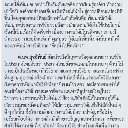
ขณะนี้สิ่งที่ผมอยากทำเป็นอันดับแรกคือ การเรียนรู้องค์กร ทำความ
เข้าใจกับองค์กรอย่างละเอียด เพื่อที่จะได้นำไปสู่การเปลี่ยนแปลงที่ดี
ขึ้น โดยยุทธศาสตร์ที่จะเลือกทำในลำดับต้นคือ พัฒนานักวิจัย
พัฒนาหน่วยงานการวิจัย รวมถึงการนำผลงานวิจัยไปใช้ประโยชน์
เรื่องนี้เป็นเรื่องที่ต้องรีบทำ เนื่องจากงานวิจัยในอดีตของ สกว. มี
จำนวนมาก และมีคนทักท้วงเสมอว่าวิจัยแล้วขึ้นหิ้ง ดังนั้น หน้าที่
ของเราคือนำการวิจัยจาก “ขึ้นหิ้งไปขึ้นห้าง”
ศ.นพ.สุทธิพันธ์
ยังกล่าวถึงปัญหาหรือจุดอ่อนของงานวิจัย
ในประเทศไทยด้วยว่า ประเทศไทยยังขาดแคลนในหลาย ๆ ด้าน ไม่
ว่าจะเป็นในเรื่องของนักวิจัย ขาดแคลนทุนวิจัย ขาดแคลนโครงสร้าง
พื้นฐาน อุปกรณ์เครื่องมือทางเทคโนโลยี ซึ่งในแง่ของนักวิจัยเองเรา
ยังขาดการพัฒนานักวิจัยมืออาชีพ แม้ว่า สกว. จะมีส่วนช่วยทำให้
คนเข้าใจงานวิจัยพอสมควรก็ตาม แต่เท่าที่ดูน่าจะยังอยู่ในวง
วิชาการ ประชาชนทั่วไปยังไม่เข้าใจงานวิจัย สิ่งนี้เป็นสาเหตุให้ไม่
เกิดกระแสของสังคมที่จะทำให้มีการทุ่มเทการวิจัยเพื่อให้มีสิ่งใหม่ ๆ
ดี ๆ เกิดขึ้น ซึ่งถ้าถามตัวผมว่างานวิจัยมีความสำคัญหรือไม่ ดู
เปรียบเทียบได้จากการผลิตนักศึกษาปริญญาเอกหนึ่งคน การที่เขาจะ
สำเร็จได้งานหลักที่เขาต้องทำคืองานวิจัย สำหรับผมจึงเห็นว่างาน