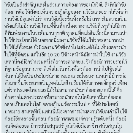
วิจัยเป็นสิ่งสำคัญ และในส่วนความต้องการของนักวิจัย สิ่งที่นักวิจัย
ต้องการคือ ให้สังคมเห็นความสำคัญของงานวิจัยและอยากให้เห็นว่า
งานวิจัยมีคุณค่าไม่ว่างานวิจัยนี้จะขึ้นหิ้งหรือไม่ เพราะในความเป็น
จริงแล้วไม่มีงานวิจัยไหนที่ขึ้นหิ้ง เนื่องจากงานวิจัยที่เราทำได้มีการ
ตีพิมพ์ผลงานในระดับนานาชาติ ทุกคนที่สนใจในเรื่องนี้สามารถนำ
ไปใช้ประโยชน์ได้ นอกจากนี้ผลงานวิจัยที่ได้ไม่ใช่ว่าจะสามารถนำ
ไปใช้ได้ทั้งหมด ยังมีผลงานวิจัยซึ่งทำไปแล้วแต่ยังไม่เห็นผลการนำ
ไปใช้ที่ชัดเจน แต่ในอีก 10-20 ปีข้างหน้าจึงมีการนำไปใช้ งานวิจัย
เหล่านี้คงมีอีกจำนวนหนึ่งที่ยากจะคาดคะเน จึงต้องมีการรวบรวมไว้
ที่ฐานข้อมูลนานาชาติเพื่อในวันหนึ่งที่ใครต้องการนำไปใช้จะได้
ค้นหาได้ถือเป็นประโยชน์สาธารณะ และเมื่อผลงานเหล่านี้มีการก่อ
ตัวมากขึ้นก็จะกลายเป็นเทคโนโลยี เปรียบได้กับการต่อจิ๊กซอว์ เพียง
แต่ว่าประเทศไทยขณะนี้ยังไม่สามารถนำมาต่อยอดแบบนี้ได้ ซึ่ง
ต่างจากในต่างประเทศที่สามารถนำเทคโนโลยีเหล่านี้มาต่อยอด
กลายเป็นเทคโนโลยี กลายเป็นนวัตกรรมใหม่ ๆ ที่ได้ประโยชน์
มากมาย สาเหตุที่เป็นเช่นนี้เนื่องจากการนำผลงานวิจัยเหล่านี้ไปใช้
ต้องมีอีกหลายขั้นตอน ต้องมีการสะสมองค์ความรู้ระดับหนึ่ง ต้องมี
คนคิดต่อยอด มีการสนับสนุนสร้างนักวิจัยมืออาชีพ สนับสนุนใน
เรื่องของทุนวิจัย และมีโครงสร้างพื้นฐานสนับสนุน ซึ่งสิ่งเหล่านี้