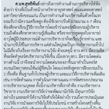
ศ.นพ.สุทธิพันธ์
กล่าวถึงการทำงานด้านการบริหารให้ฟัง
ด้วยว่า ช่วงที่เป็นหัวหน้าภาควิชาอายุรศาสตร์ คณะแพทยศาสตร์
มหาวิทยาลัยขอนแก่น เป็นการทำงานด้านบริหารเต็มตัวครั้งแรก
ยอมรับว่ามีความเครียดสูง ต้องใช้เวลาปรับตัวประมาณ 6-7 เดือน
ต้องศึกษาเรียนรู้วิธีการบริหารโดยเข้าร่วมคอร์สฝึกอบรมผู้บริหาร
รวมถึงต้องศึกษาหาความรู้เพิ่มเติม หรือจากการพูดคุยกับอาจารย์
อาวุโสผู้มีประสบการณ์ด้านการบริหาร เราก็จะเรียนรู้จากท่าน และ
นำมาปรับใช้ในการบริหาร แต่ส่วนใหญ่จะเป็นการบริหารงานทั่วไป
ไม่มีเกี่ยวกับเรื่องการบริหารงานวิจัย ด้วยเหตุนี้ ทาง สกว. มีความคิด
ที่จะจัดทำคอร์สบริหารงานวิจัยขึ้น เนื่องจาก สกว. มีความโดดเด่น
ทางด้านนี้ เราจึงจะนำความโดดเด่นของเราขึ้นมาทำเป็นคอร์ส
อบรมเปิดการสอนให้แก่ผู้ที่สนใจ โดยแบ่งหลักสูตรการฝึกอบรมเป็น
2 เรื่องคือ พื้นฐานทั่วไปของผู้บริหาร และแนววิธีการบริหารเพิ่มเติม
เช่น การจัดทำแผน การดำเนินการตามแผน การจัดสรรงบประมาณ
การบริหารงานบุคคล ทั้งนี้งานบริหารที่เราทำคือ งานบริหารทาง
วิชาการ งานบริหารการวิจัยว่าจะพัฒนานักวิจัย มีทุนการวิจัย
อย่างไร และจะทำให้งานวิจัยสำเร็จได้อย่างไร รวมถึงการประเมินผล
งานวิจัย การนำผลการวิจัยไปใช้ประโยชน์ การสร้างโครงสร้างพื้น
ฐานด้านการวิจัย จริยธรรมพื้นฐานของงานวิจัย เรื่องเหล่านี้เป็นอีก