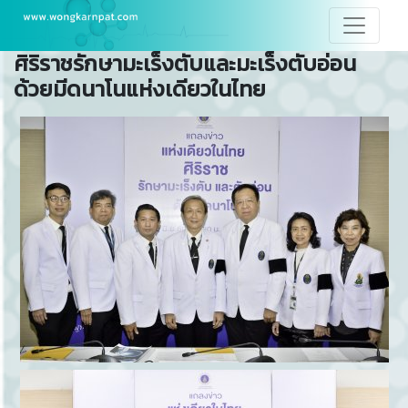
ศิริราชรักษามะเร็งตับและมะเร็งตับอ่อน
ด้วยมีดนาโนแห่งเดียวในไทย