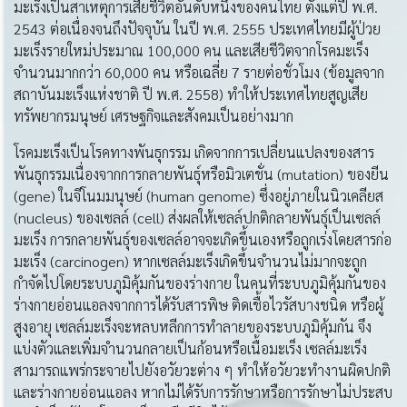
มะเร็งเป็นสาเหตุการเสียชีวิตอันดับหนึ่งของคนไทย ตั้งแต่ปี พ.ศ.
2543 ต่อเนื่องจนถึงปัจจุบัน ในปี พ.ศ. 2555 ประเทศไทยมีผู้ป่วย
มะเร็งรายใหม่ประมาณ 100,000 คน และเสียชีวิตจากโรคมะเร็ง
จำนวนมากกว่า 60,000 คน หรือเฉลี่ย 7 รายต่อชั่วโมง (ข้อมูลจาก
สถาบันมะเร็งแห่งชาติ ปี พ.ศ. 2558) ทำให้ประเทศไทยสูญเสีย
ทรัพยากรมนุษย์ เศรษฐกิจและสังคมเป็นอย่างมาก
โรคมะเร็งเป็นโรคทางพันธุกรรม เกิดจากการเปลี่ยนแปลงของสาร
พันธุกรรมเนื่องจากการกลายพันธุ์หรือมิวเตชั่น (mutation) ของยีน
(gene) ในจีโนมมนุษย์ (human genome) ซึ่งอยู่ภายในนิวเคลียส
(nucleus) ของเซลล์ (cell) ส่งผลให้เซลล์ปกติกลายพันธุ์เป็นเซลล์
มะเร็ง การกลายพันธุ์ของเซลล์อาจจะเกิดขึ้นเองหรือถูกเร่งโดยสารก่อ
มะเร็ง (carcinogen) หากเซลล์มะเร็งเกิดขึ้นจำนวนไม่มากจะถูก
กำจัดไปโดยระบบภูมิคุ้มกันของร่างกาย ในคนที่ระบบภูมิคุ้มกันของ
ร่างกายอ่อนแอลงจากการได้รับสารพิษ ติดเชื้อไวรัสบางชนิด หรือผู้
สูงอายุ เซลล์มะเร็งจะหลบหลีกการทำลายของระบบภูมิคุ้มกัน จึง
แบ่งตัวและเพิ่มจำนวนกลายเป็นก้อนหรือเนื้อมะเร็ง เซลล์มะเร็ง
สามารถแพร่กระจายไปยังอวัยวะต่าง ๆ ทำให้อวัยวะทำงานผิดปกติ
และร่างกายอ่อนแอลง หากไม่ได้รับการรักษาหรือการรักษาไม่ประสบ