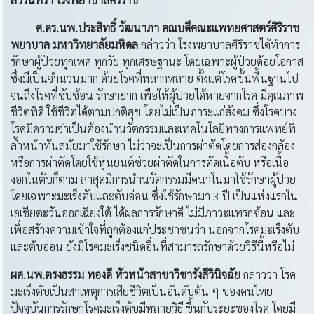
ศ.ดร.นพ.ประสิทธิ์ วัฒนาภา คณบดีคณะแพทยศาสตร์ศิริราช
พยาบาล มหาวิทยาลัยมหิดล
กล่าวว่า โรงพยาบาลศิริราชได้ทำการ
รักษาผู้ป่วยทุกเพศ ทุกวัย ทุกเศรษฐานะ โดยเฉพาะผู้ป่วยด้อยโอกาส
ซึ่งมีเป็นจำนวนมาก ด้วยโรคที่หลากหลาย ตั้งแต่โรคขั้นพื้นฐานไป
จนถึงโรคที่ซับซ้อน รักษายาก เพื่อให้ผู้ป่วยได้หายจากโรค มีคุณภาพ
ชีวิตที่ดี ใช้ชีวิตได้ตามปกติสุข โดยไม่เป็นภาระแก่สังคม ซึ่งโรคบาง
โรคมีความจำเป็นต้องนำนวัตกรรมและเทคโนโลยีทางการแพทย์ที่
ล้ำหน้าทันสมัยมาใช้รักษา ไม่ว่าจะเป็นการผ่าตัดโดยการส่องกล้อง
หรือการผ่าตัดโดยใช้หุ่นยนต์ช่วยผ่าตัดในการตัดเนื้อตับ หรือเนื้อ
งอกในตับก็ตาม ล่าสุดมีการนำนวัตกรรมมีดนาโนมาใช้รักษาผู้ป่วย
โดยเฉพาะมะเร็งตับและตับอ่อน ซึ่งใช้รักษามา 3 ปี เป็นแห่งแรกใน
เอเชียตะวันออกเฉียงใต้ ได้ผลการรักษาดี ไม่มีภาวะแทรกซ้อน และ
เพื่อสร้างความเข้าใจที่ถูกต้องแก่ประชาชนว่า นอกจากโรคมะเร็งตับ
และตับอ่อน ยังมีโรคมะเร็งชนิดอื่นที่สามารถรักษาด้วยวิธีนี้หรือไม่
ผศ
.นพ.ตรงธรรม ทองดี หัวหน้าสาขาวิชารังสีวินิจฉัย
กล่าวว่า โรค
มะเร็งตับเป็นสาเหตุการเสียชีวิตเป็นอันดับต้น ๆ ของคนไทย
ปัจจุบันการรักษาโรคมะเร็งตับมีหลายวิธี ขึ้นกับระยะของโรค โดยมี