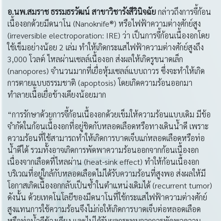
อ
.นพ.สมราช ธรรมธรวัฒน์ สาขาวิชารังสีวินิจฉัย
กล่าวถึงการจี้ก้อน
เนื้องอกด้วยมีดนาโน (Nanoknife®) หรือไฟฟ้าความต่างศักย์สูง
(irreversible electroporation: IRE) ว่า เป็นการจี้ก้อนเนื้องอกโดย
ใช้เข็มอย่างน้อย 2 เล่ม ทำให้เกิดกระแสไฟฟ้าความต่างศักย์สูงถึง
3,000 โวลต์ ไหลผ่านเซลล์เนื้องอก ส่งผลให้เกิดรูขนาดเล็ก
(nanopores) จำนวนมากที่เยื่อหุ้มเซลล์แบบถาวร ซึ่งจะทำให้เกิด
การตายแบบธรรมชาติ (apoptosis) โดยเกิดความร้อนออกมา
ทำลายเนื้อเยื่อข้างเคียงน้อยมาก
“การรักษาด้วยการจี้ก้อนเนื้องอกด้วยเข็มให้ความร้อนแบบเดิม มีข้อ
จำกัดในก้อนเนื้องอกที่อยู่ชิดกับหลอดเลือดหรือทางเดินน้ำดี เพราะ
ความร้อนที่ใช้สามารถทำให้เกิดการบาดเจ็บแก่หลอดเลือดหรือท่อ
น้ำดีได้ รวมทั้งอาจเกิดการพัดพาความร้อนออกจากก้อนเนื้องอก
เนื่องจากเลือดที่ไหลผ่าน (heat-sink effect) ทำให้ก้อนเนื้องอก
บริเวณที่อยู่ใกล้กับหลอดเลือดไม่ได้รับความร้อนที่สูงพอ ส่งผลให้มี
โอกาสเกิดเนื้องอกกลับเป็นซ้ำในตำแหน่งเดิมได้ (recurrent tumor)
ดังนั้น ด้วยเทคโนโลยีของมีดนาโนที่ใช้กระแสไฟฟ้าความต่างศักย์
สูงแทนการใช้ความร้อนจึงไม่ก่อให้เกิดการบาดเจ็บต่อหลอดเลือด
หรือท่อน้ำดีข้างเคียง และไม่ได้รับผลกระทบจากการพัดพาความ