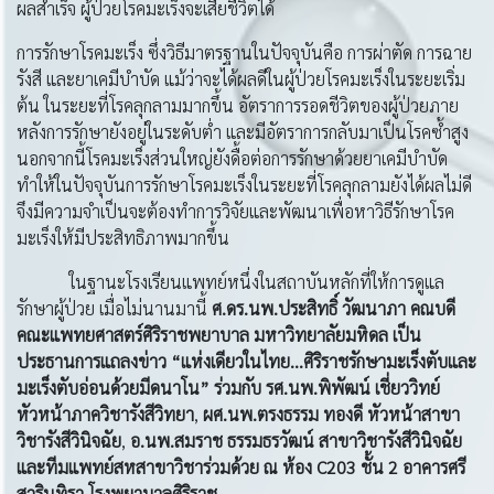
ผลสำเร็จ ผู้ป่วยโรคมะเร็งจะเสียชีวิตได้
การรักษาโรคมะเร็ง ซึ่งวิธีมาตรฐานในปัจจุบันคือ การผ่าตัด การฉาย
รังสี และยาเคมีบำบัด แม้ว่าจะได้ผลดีในผู้ป่วยโรคมะเร็งในระยะเริ่ม
ต้น ในระยะที่โรคลุกลามมากขึ้น อัตราการรอดชีวิตของผู้ป่วยภาย
หลังการรักษายังอยู่ในระดับต่ำ และมีอัตราการกลับมาเป็นโรคซ้ำสูง
นอกจากนี้โรคมะเร็งส่วนใหญ่ยังดื้อต่อการรักษาด้วยยาเคมีบำบัด
ทำให้ในปัจจุบันการรักษาโรคมะเร็งในระยะที่โรคลุกลามยังได้ผลไม่ดี
จึงมีความจำเป็นจะต้องทำการวิจัยและพัฒนาเพื่อหาวิธีรักษาโรค
มะเร็งให้มีประสิทธิภาพมากขึ้น
ในฐานะโรงเรียนแพทย์หนึ่งในสถาบันหลักที่ให้การดูแล
รักษาผู้ป่วย เมื่อไม่นานมานี้
ศ
.ดร.นพ.ประสิทธิ์ วัฒนาภา คณบดี
คณะแพทยศาสตร์ศิริราชพยาบาล มหาวิทยาลัยมหิดล เป็น
ประธานการแถลงข่าว “แห่งเดียวในไทย...ศิริราชรักษามะเร็งตับและ
มะเร็งตับอ่อนด้วยมีดนาโน” ร่วมกับ รศ.นพ.พิพัฒน์ เชี่ยววิทย์
หัวหน้าภาควิชารังสีวิทยา
,
ผศ.นพ.ตรงธรรม ทองดี หัวหน้าสาขา
วิชารังสีวินิจฉัย
,
อ.นพ.สมราช ธรรมธรวัฒน์ สาขาวิชารังสีวินิจฉัย
และทีมแพทย์สหสาขาวิชาร่วมด้วย ณ ห้อง C203 ชั้น 2 อาคารศรี
สวรินทิรา โรงพยาบาลศิริราช