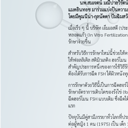
นพ.สมเจตน์ มณีปาลวิรัตน์ ผู้
แมคอินทอช มาร่วมแบ่งปันความรู้เ
โดยมีคุณนีน่า-กุลนัดดา ปัมฉิมสวัส
เมื่อเร็ว ๆ นี้ บริษัท เอ็มเอสดี
หลอดแก้ว (In Vitro Fertilization
รักษาง่ายขึ้น
สำหรับวิธีการรักษาใหม่นี้ช่วย
ให้ฟอลลิเคิล สติมิวเลติง ฮอร์โม
สำคัญประการหนึ่งของการใช้วิธีรัก
ต้องได้รับการฉีด FSH ใต้ผิวหนังทุก
การรักษาด้วยวิธีนี้เป็นการฉีดฮ
รักษาอัตราการเติบโตของรังไข่ (
ฉีดฮอร์โมน FSH แบบเดิม ซึ่งฉีดใต
แรก
ปัจจุบันมีคู่สามีภรรยาทั่วโลกท
ต่อผู้หญิง 1 คน (1975) เป็น เด็ก 