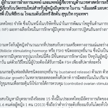
อำนวยการฝ่ายการแพทย์ และแพทย์ผู้เชี่ยวชาญด้านเวชศาสตร์การเจริญ
กี่ยวกับนวัตกรรมใหม่สำหรับผู้หญิงมีบุตรยาก ในงาน “เอ็มเอสดี มอบควา
ดิ์ เป็นพิธีกร ณ โรงแรมดับเบิ้ลทรี ฮิลตัน สุขุมวิท กรุงเทพฯ
 (ประเทศไทย) จำกัด ซึ่งเป็นหนึ่งในบริษัทชั้นนำในการพัฒนาโซลูชั่นด้านก
: IVF) เผยทางเลือกใหม่ในการรักษาผู้มีบุตรยากด้วยการปฏิสนธินอกร่างกาย
ให้ความหวังกับผู้หญิงจำนวนมากที่ประสบกับความเครียดทางอารมณ์และร่
น (follicle stimulating hormone หรือ FSH) ชนิดออกฤทธิ์นาน ซึ่งนับเป็
ษาการมีบุตรยากรูปแบบใหม่นี้คือ มีขั้นตอนการรักษาน้อย ปัจจุบันผู้หญิงท
วัน แต่ด้วยวิธีใหม่นี้ผู้ป่วยต้องได้รับการฉีด FSH เพียงสัปดาห์ละครั้ง
อร์โมนกระตุ้นฟอลลิเคิลชนิดออกฤทธิ์นาน (sustained release) ตัวแรก 
follicular growth) ในหลายระยะตลอดทั้งสัปดาห์ การฉีดฮอร์โมนในปริมา
้รูขุมขนเพื่อกระตุ้นรังไข่ภายใต้การควบคุม (controlled ovarian stimulat
ี่ประสบปัญหามีบุตรยากถึงร้อยละ 15 ทั้งนี้ในประเทศไทยมีอัตราการเกิด
1.6 คนต่อผู้หญิง 1 คน (2013) ซึ่งถือว่าต่ำกว่าระดับที่ยอมรับกันโดยทั่วไ