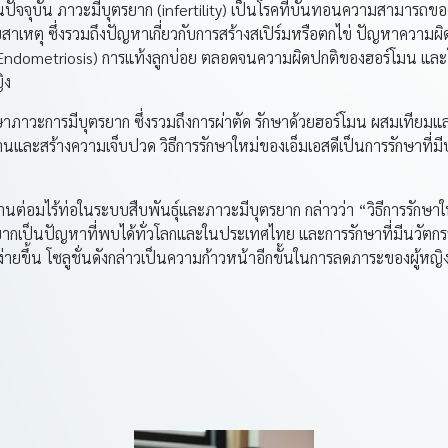
ัจจุบัน ภาวะมีบุตรยาก (infertility) เป็นโรคที่บั่นทอนความสามารถข
สาเหตุ ซึ่งรวมถึงปัญหาเกี่ยวกับการสร้างสเปิร์มหรือตกไข่ ปัญหาความผิ
่ (Endometriosis) การแท้งลูกบ่อย ตลอดจนความผิดปกติของฮอร์โมน และ
ิง
ช้รักษาภาวะการมีบุตรยาก ซึ่งรวมถึงการผ่าตัด รักษาด้วยฮอร์โมน ผสมเทีย
นานและสร้างความเจ็บปวด วิธีการรักษาใหม่ของเอ็มเอสดีเป็นการรักษาที่มีป
ญด้านต่อมไร้ท่อในระบบสืบพันธุ์และภาวะมีบุตรยาก กล่าวว่า “วิธีการรักษา
ากเป็นปัญหาที่พบได้ทั่วโลกและในประเทศไทย และการรักษาที่มีนวัตกรรมล้
ึ้น โซลูชั่นดังกล่าวเป็นความก้าวหน้าอีกขั้นในการลดภาระของผู้หญิง