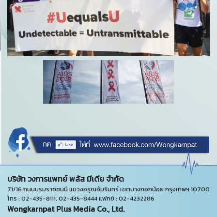
บริษัท วงการแพทย์ พลัส มีเดีย จำกัด
71/16 ถนนบรมราชชนนี แขวงอรุณอัมรินทร์ เขตบางกอกน้อย กรุงเทพฯ 10700
โทร : 02-435-8111, 02-435-8444 แฟกซ์ : 02-4232286
Wongkarnpat Plus Media Co., Ltd.