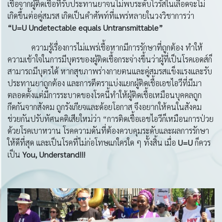
เชื้อจากผู้ติดเชื้อที่รับประทานยาจนไม่พบระดับไวรัสในเลือดจะไม่
เกิดขึ้นต่อคู่สมรส เกิดเป็นคำศัพท์ที่แพร่หลายในวงวิชาการว่า
“
U=U Undetectable equals Untransmittable”
ความรู้เรื่องการไม่แพร่เชื้อหากมีการรักษาที่ถูกต้อง ทำให้
ความเข้าใจในการมีบุตรของผู้ติดเชื้อกระจ่างขึ้นว่าผู้ที่เป็นโรคเอดส์ก็
สามารถมีบุตรได้ หากสุขภาพร่างกายตนและคู่สมรสแข็งแรงและรับ
ประทานยาถูกต้อง และการตีตราแบ่งแยกผู้ติดเชื้อเอชไอวีที่มีมา
ตลอดตั้งแต่มีการระบาดของโรคนี้ทำให้ผู้ติดเชื้อเหมือนบุคคลถูก
กีดกันจากสังคม ถูกรังเกียจและด้อยโอกาส จึงอยากให้คนในสังคม
ช่วยกันปรับทัศนคติเสียใหม่ว่า “การติดเชื้อเอชไอวีก็เหมือนการป่วย
ด้วยโรคเบาหวาน โรคความดันที่ต้องควบคุมระดับและผลการรักษา
ให้ดีที่สุด และเป็นโรคที่ไม่ก่อโทษแก่ใครใด ๆ ทั้งสิ้น เมื่อ
U=U
ก็ควร
เป็น
You, Understand!!!