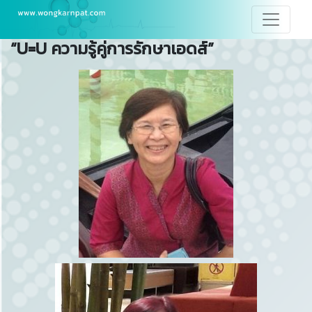
“U=U ความรู้คู่การรักษาเอดส์”