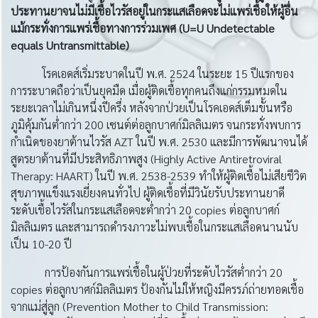
ประทานยาจนไม่มีเชื้อไวรัสอยู่ในกระแสเลือดจะไม่แพร่เชื้อให้ผู้อื่น
แม้กระทั่งการแพร่เชื้อทางการร่วมเพศ
(U=U Undetectable
equals Untransmittable)
โรคเอดส์เริ่มระบาดในปี พ.ศ. 2524 ในระยะ 15 ปีแรกของ
การระบาดถือว่าเป็นยุคมืด เมื่อผู้ติดเชื้อทุกคนถึงแก่กรรมหมดใน
ระยะเวลาไม่เกินหนึ่งปีครึ่ง หลังจากป่วยเป็นโรคเอดส์เต็มขั้นหรือ
ภูมิคุ้มกันต่ำกว่า 200 เซนต์ต่อลูกบาศก์มิลลิเมตร จนกระทั่งพบการ
กำเนิดของยาต้านไวรัส AZT ในปี พ.ศ. 2530 และมีการพัฒนาจนได้
สูตรยาต้านที่มีประสิทธิภาพสูง (Highly Active Antiretroviral
Therapy: HAART) ในปี พ.ศ. 2538-2539 ทำให้ผู้ติดเชื้อไม่เสียชีวิต
สุขภาพแข็งแรงเยี่ยงคนทั่วไป ผู้ติดเชื้อที่มีวินัยรับประทานยาดี
ระดับเชื้อไวรัสในกระแสเลือดจะต่ำกว่า 20 copies ต่อลูกบาศก์
มิลลิเมตร และสามารถดำรงภาวะไม่พบเชื้อในกระแสเลือดนานนับ
เป็น 10-20 ปี
การป้องกันการแพร่เชื้อในผู้ป่วยที่ระดับไวรัสต่ำกว่า 20
copies ต่อลูกบาศก์มิลลิเมตร ป้องกันไม่ให้หญิงมีครรภ์ถ่ายทอดเชื้อ
จากแม่สู่ลูก (Prevention Mother to Child Transmission: