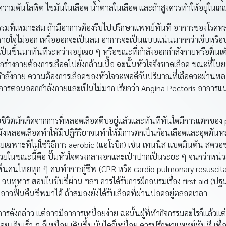
มดันโลหิต ไขมันในเลือด น้ำตาลในเลือด และถ้าสูงควรทำให้อยู่ในเก
ที่เหมาะสม ถ้ามีอาการต้องรีบไปปรึกษาแพทย์ทันที อาการของโรคหลอ
ยใจไม่ออก เหงื่อออกจะเป็นลม อาการจะเป็นแบบแน่นมากกว่าเจ็บหรือปว
ป็นขึ้นมาทันทีระหว่างอยู่เฉย ๆ หรือขณะที่กำลังออกกำลังกายหรือตื่นเ
ร่างกายต้องการเลือดไปยังกล้ามเนื้อ ฉะนั้นหัวใจจึงขาดเลือด ขณะที่ใน
ำลังกาย ความต้องการเลือดของหัวใจจะพอดีกับปริมาณที่เลือดจะผ่านหลอดเ
มีอาการตอนออกกำลังกายและเป็นไม่มาก เรียกว่า Angina Pectoris อาก
ตมักเกิดจากการที่หลอดเลือดตีบอยู่แล้วและทันทีทันใดมีการแตกของ p
งหลอดเลือดทำให้มีปฏิกิริยาจนทำให้มีการตกเป็นก้อนเลือดและอุดตันหลอ
ฉพาะที่ไม่ใช่วิธีการ aerobic (แอโรบิก) เช่น เทนนิส แบดมินตัน สควอ
้ป่วยในขณะนี้คือ ปั๊มหัวใจตรงกลางอกและเป่าปากเป็นระยะ ๆ จนกว่าหน่วย
ห็นคนไทยทุก ๆ คนทำการกู้ชีพ (CPR หรือ cardio pulmonary resuscitat
ร.ด. จบทหาร สอบใบขับขี่ผ่าน ฯลฯ ควรได้รับการฝึกอบรมเรื่อง first aid (ปฐ
งอาจฟื้นคืนชีพมาได้ ถ้าสมองยังได้รับเลือดที่ผ่านปอดอยู่ตลอดเวลา
งกล่าว แต่อาจมีอาการเหนื่อยง่าย ฉะนั้นผู้ที่ทำกิจกรรมอะไรก็แล้วแต่
เหนื่อย เดินเร็ว ๆ ก็เหนื่อย เดินขึ้นบันไดก็เหนื่อย ควรปรึกษาแพทย์ทันที เพื