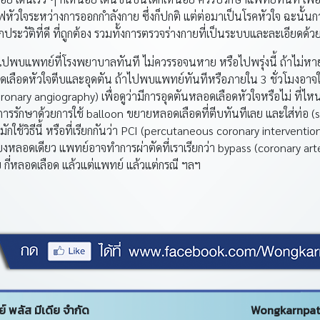
หัวใจระหว่างการออกกำลังกาย ซึ่งก็ปกติ แต่ต่อมาเป็นโรคหัวใจ ฉะนั้นการ
ซักประวัติที่ดี ที่ถูกต้อง รวมทั้งการตรวจร่างกายที่เป็นระบบและละเอียดด้ว
แพทย์ที่โรงพยาบาลทันที ไม่ควรรอจนหาย หรือไปพรุ่งนี้ ถ้าไม่หา
ดเลือดหัวใจตีบและอุดตัน ถ้าไปพบแพทย์ทันทีหรือภายใน 3 ชั่วโมงอาจให้
ronary angiography) เพื่อดูว่ามีการอุดตันหลอดเลือดหัวใจหรือไม่ ที่ไหน
รรักษาด้วยการใช้ balloon ขยายหลอดเลือดที่ตีบทันทีเลย และใส่ท่อ (ste
กใช้วิธีนี้ หรือที่เรียกกันว่า PCI (percutaneous coronary interventi
งหลอดเดียว แพทย์อาจทำการผ่าตัดที่เราเรียกว่า bypass (coronary arte
อย กี่หลอดเลือด แล้วแต่แพทย์ แล้วแต่กรณี ฯลฯ
์ พลัส มีเดีย จำกัด
Wongkarnpat 