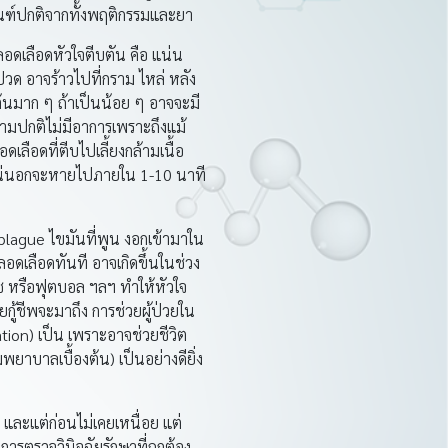
ณฑ์ปกติจากทั้งพฤติกรรมและยา
ดเลือดหัวใจตีบตัน คือ แน่น
ด อาจร้าวไปที่กราม ไหล่ หลัง
ต้นมาก ๆ ถ้าเป็นน้อย ๆ อาจจะมี
ยามปกติไม่มีอาการเพราะถึงแม้
ลือดที่ตีบไปเลี้ยงกล้ามเนื้อ
ารแน่นอกจะหายไปภายใน 1-10 นาที
lague ไขมันที่พูน งอกเข้ามาใน
ดเลือดทันที อาจเกิดขึ้นในช่วง
ช หรือฟุตบอล ฯลฯ ทำให้หัวใจ
กู้ชีพจะมาถึง การช่วยผู้ป่วยใน
ion) เป็น เพราะอาจช่วยชีวิต
มพยาบาลเบื้องต้น) เป็นอย่างดียิ่ง
 และแต่ก่อนไม่เคยเหนื่อย แต่
่อการตรวจวินิจฉัยรักษาที่ถูกต้อง