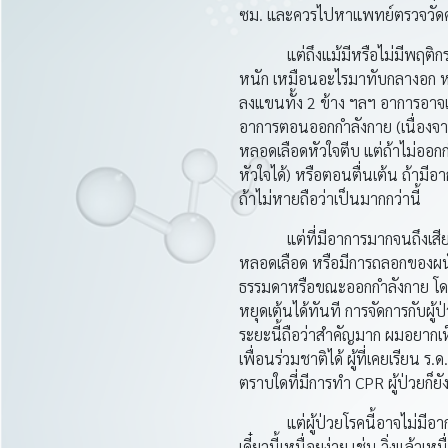
ซม. และควรไปหาแพทย์ตรวจวัดควา
แต่ถึงแม้มีหรือไม่มีพฤติกรรม
หนัก เหมือนอะไรมาทับกลางอก หา
ลงแขนทั้ง 2 ข้าง ฯลฯ อาการอาจเ
อาการตอนออกกำลังกาย (เนื่องจาก
หลอดเลือดหัวใจตีบ แต่ถ้าไม่ออกก
หัวใจได้) หรือตอนตื่นเต้น ถ้า
ถ้าไม่หายถือว่าเป็นมากกว่านี้
แต่ที่มีอาการมากจนถึงเสียชีวิ
หลอดเลือด หรือมีการถลอกของผนั
ธรรมดาหรือขณะออกกำลังกาย โดยเ
หยุดเต้นได้ทันที การจัดการกับผู
ระยะนี้ถือว่าสำคัญมาก ผมอยากเ
เพื่อนร่วมชาติได้ ผู้ที่เคยเรียน 
ตราบใดที่มีการทำ CPR ผู้ป่วยก็ยั
แต่ผู้ป่วยโรคนี้อาจไม่มีอาการดั
เดี๋ยวนี้เหนื่อยง่าย เช่น วิ่งแล้ว