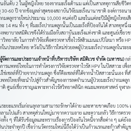
็นอันดับ 2 ในผู้หญิงไทย รองจากมะเร็งเต้านม แต่เป็นสาเหตุการเสียชีวิ
ายุ 30-60 ปี จากข้อมูลล่าสุดของสถาบันวิจัยมะเร็งนานาชาติ องค์การ
ปากมดลูกรายใหม่ประมาณ 10,000 คนต่อปี และในแต่ละปีมีผู้หญิงไทยเสี
 14 คน ทั้ง ๆ ที่มะเร็งปากมดลูกนั้นเป็นมะเร็งที่ป้องกันได้ สาเหตุหนึ
โรงพยาบาลสมิติเวชจึงได้ร่วมมือกับสถาบันมะเร็งแห่งชาติ และศูนย์เชี่
ทยาลัย ในการทำวิจัยเพื่อตรวจหาเชื้อไวรัสฮิวแมนแปปิโลมา หรือ HPV 
รกในประเทศไทย หวังเป็นวิธีการใหม่ช่วยลดผู้ป่วยมะเร็งปากมดลูกในระย
ู้จัดการและประธานเจ้าหน้าที่บริหารบริษัท สมิติเวช จำกัด (มหาชน)
กล่
วงการแพทย์ไทยในการทำโครงการวิจัยตรวจหาไวรัส HPV ในปัสสาวะ เพื่
ไม่ใช่เซลล์ที่ป้ายจากปากมดลูก ซึ่งก็คือเซลล์ที่ได้จากน้ำปัสสาวะนั่นเอง ที
ย์ไทยที่จะนำไปสู่ก้าวสำคัญของการลดจำนวนผู้ป่วยมะเร็งปากมดลูก ด
าติ ศูนย์เชี่ยวชาญเฉพาะทางไวรัสวิทยาคลินิก คณะแพทยศาสตร์ จุฬาล
นระยะแรกเริ่มก่อนลุกลามสามารถรักษาได้ง่าย และหายขาดเกือบ 100
ลุกลามไปแล้ว สาเหตุส่วนใหญ่มาจากความอาย และความกลัว วิธีการตรวจห
่งทั้ง ๆ ที่ได้รับข้อมูลและทราบเรื่องการป้องกันโรคนี้จากสื่อต่าง ๆ แต่ย
็นประจำทุกปี เชื่อว่านวัตกรรมใหม่นี้ถือได้ว่าเป็นก้าวแรกและก้าวสำค