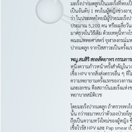
มะเร็งปากมดลูกเป็นมะเร็งที่พบเป
เป็นอันดับ 1 พบในผู้หญิงช่วงอ
ว่า ในประเทศไทยมีผู้ป่วยมะเร็ง
ประมาณ 5,200 คน หรือเฉลี่ยวันละ
มาตรวจในวิธีเดิม ด้วยเหตุนี้ทาง
คณะแพทยศาสตร์ จุฬาลงกรณ์มหาวิ
ปากมดลูก จากปัสสาวะเป็นครั้งแ
พญ
.สมสิริ สกลสัตยาทร กรรมการผ
หนึ่งความก้าวหน้าครั้งสำคัญใน
เชื้อ HPV จากสิ่งส่งตรวจอื่น ๆ ที่
ความพยายามครั้งแรกของวงการแพท
และเอกชน คือสถาบันมะเร็งแห่งช
พยาบาลสมิติเวช
โดยมะเร็งปากมดลูก ถ้าตรวจพบใ
นั้น กว่าจะมาพบว่าตัวเองป่วยก็
ถือเป็นความหวังใหม่ของผู้หญิง ซึ
เชื้อไวรัส HPV และ Pap smear เป