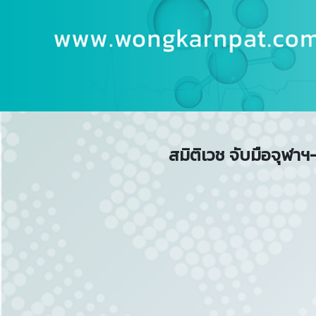
สมิติเวช จับมือจุฬา