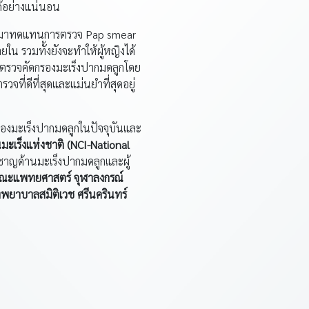
ได้อย่างแน่นอน
ิธีที่มาทดแทนการตรวจ Pap smear
ใน รวมทั้งยังจะทำให้ผู้หญิงได้
ยตรวจคัดกรองมะเร็งปากมดลูกโดย
จที่ดีที่สุดและแม่นยำที่สุดอยู่
องมะเร็งปากมดลูกในปัจจุบันและ
นมะเร็งแห่งชาติ (NCI-National
ชาญด้านมะเร็งปากมดลูกและผู้
ก คณะแพทยศาสตร์ จุฬาลงกรณ์
งพยาบาลสมิติเวช ศรีนครินทร์