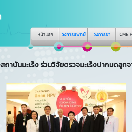
หน้าแรก
วงการแพทย์
วงการยา
CME 
ฯ-สถาบันมะเร็ง ร่วมวิจัยตรวจมะเร็งปากมดลูก