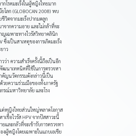
ตจากโรคมะเร็งในผู้หญิงไทยมาก
อนามัยโลก (GLOBOCAN 2008) พบ
ยชีวิตจากมะเร็งปากมดลูก
่งมาจากความอาย และไม่กล้าที่จะ
ยวชาญเฉพาะทางไวรัสวิทยาคลินิก
ซึ่งเป็นสาเหตุของการเกิดมะเร็ง
ะยาว
าวว่า ความสำเร็จครั้งนี้ถือเป็นอีก
อพัฒนาเทคนิคที่ใช้ในการตรวจหา
่สำคัญนวัตกรรมดังกล่าวนี้เป็น
้วยความร่วมมือของทั้งภาครัฐ
งกรณ์มหาวิทยาลัย และโรง
% แต่หญิงไทยส่วนใหญ่พลาดโอกาส
าเชื้อไวรัส HPV จากปัสสาวะนี้
ังอายและกลัวที่จะเข้ารับการตรวจหา
ัญของผู้หญิงโดยเฉพาะในแถบเอเชีย