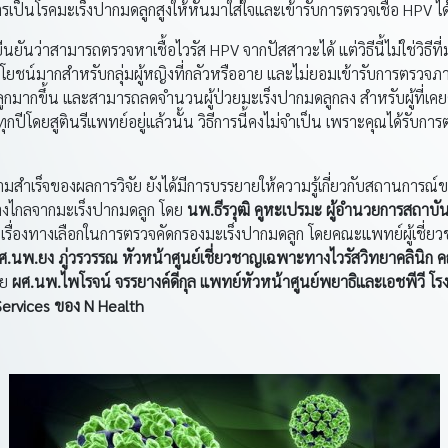
์การเป็นโรคมะเร็งปากมดลูกสูงให้หันมาใส่ใจและเข้ารับการตรวจเชื้อ HPV 
ยืนยันว่าสามารถตรวจหาเชื้อไวรัส HPV จากปัสสาวะได้ แต่วิธีนี้ไม่ใช่ว
ระโยชน์มากสำหรับกลุ่มผู้หญิงที่กลัวหรืออาย และไม่ยอมเข้ารับการตรวจภาย
ูกมากขึ้น และสามารถลดจำนวนผู้ป่วยมะเร็งปากมดลูกลง สำหรับผู้ที่เค
โดยสูตินรีแพทย์อยู่แล้วนั้น วิธีการนี้คงไม่จำเป็น เพราะคุณได้รับการตรว
ร็จของผลการวิจัย ยังได้มีการบรรยายให้ความรู้เกี่ยวกับสถานการณ์ข
างไกลจากมะเร็งปากมดลูก โดย
นพ
.ธีรวุฒิ คูหะเปรมะ ผู้อำนวยการสถาบั
ื่องทางเลือกในการตรวจคัดกรองมะเร็งปากมดลูก โดยคณะแพทย์ผู้เชี่ยว
ศ
.นพ.ยง ภู่วรวรรณ หัวหน้าศูนย์เชี่ยวชาญเฉพาะทางไวรัสวิทยาคลินิ
ดย
ผศ
.นพ.ไพโรจน์ จรรยางค์ดีกุล แพทย์หัวหน้าศูนย์พยาธิและเอชพีวี โร
 Services ของ N Health