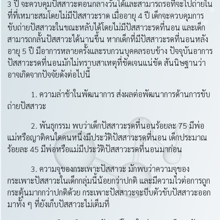
3 ปี จะควบคุมปัสสาวะตอนกลางวันได้และสามารถรอที่จะไปถ่ายใน
ที่ที่เหมาะสมโดยไม่มีปัสสาวะราด เมื่ออายุ 4 ปี เด็กจะควบคุมการ
ขับถ่ายปัสสาวะในขณะหลับได้โดยไม่มีปัสสาวะรดที่นอน และเด็ก
สามารถกลั้นปัสสาวะได้นานขึ้น หากเด็กที่มีปัสสาวะรดที่นอนหลัง
อายุ 5 ปี มีอาการหลายครั้งและรบกวนบุคคลรอบข้าง ปัจจุบันอาการ
ปัสสาวะรดที่นอนมักไม่ทราบสาเหตุที่ชัดเจนแน่ชัด สันนิษฐานว่า
อาจเกิดจากปัจจัยดังต่อไปนี้
1. ความล่าช้าในพัฒนาการ ส่งผลต่อพัฒนาการด้านการขับ
ถ่ายปัสสาวะ
2. พันธุกรรม พบว่าเด็กปัสสาวะรดที่นอนร้อยละ 75 มีพ่อ
แม่หรือญาติคนใดคนหนึ่งมีประวัติปัสสาวะรดที่นอน เด็กประมาณ
ร้อยละ 45 มีพ่อหรือแม่มีประวัติปัสสาวะรดที่นอนมาก่อน
3. ความจุของกระเพาะปัสสาวะ มักพบว่าความจุของ
กระเพาะปัสสาวะในเด็กกลุ่มนี้น้อยกว่าปกติ และมีความไวต่อการถูก
กระตุ้นมากกว่าปกติด้วย กระเพาะปัสสาวะจะบีบตัวขับปัสสาวะออก
มาทั้ง ๆ ที่ยังเก็บปัสสาวะไม่เต็มที่