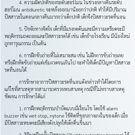
4. ความผิดปกติของระดับฮอร์โมน ในช่วงกลางคืนระดับ
ฮอร์โมน antidiuretic จะหลั่งออกมาน้อยกว่าปกติ ทำให้มีปริมาณ
ปัสสาวะในตอนกลางคืนมากกว่าเด็กปกติ เด็กจึงปัสสาวะรดที่นอน
5. ปัจจัยทางจิตใจ เด็กที่มีแรงกดดันและมีความเครียดจะมี
พฤติกรรมถดถอยและปัสสาวะรดได้ เช่น เด็กย้ายโรงเรียน มีน้องใหม่
ถูกทารุณกรรม เป็นต้น
6. การฝึกขับถ่ายที่ไม่เหมาะสม เช่น ไม่ฝึกการขับถ่ายเลย
หรือฝึกหัดขับถ่ายแต่เข้มงวดจนเกินไป จะทำให้เด็กมีปัญหาปัสสาวะ
รดที่นอนได้
การรักษาอาการปัสสาวะรดที่นอนดังกล่าวทำได้โดยการ
แก้ไขที่สาเหตุหากสามารถตรวจพบสาเหตุ กรณีที่ไม่ทราบสาเหตุ
ชัดเจน การรักษาได้แก่
1. การฝึกพฤติกรรมบำบัดแบบมีเงื่อนไข โดยใช้ alarm
buzzer เช่น wet-stop, nytone ใช้ติดที่ขอบกางเกงในของเด็ก เมื่อ
มีปัสสาวะหยดจะมีเสียงดังปลุกให้เด็กตื่นขึ้นมา
2. วิธีการฝึกกลั้นปัสสาวะ (Bladder retention training) ได้