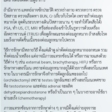
ถ้ามีอาการ แพทย์อาจซักประวัติ ตรวจร่างกาย ตรวจทวาร ตรวจ
ปัสสาวะ ตรวจเลือดหา BUN, Cr (เกี่ยวกับโรคไต เพราะถ้าต่อมลูก
หมากโต อุดตันระบบทางเดินปัสสาวะนาน ๆ จะทำให้ไตเสียได้)
PSA, ทำ US, CT, MRI หรือส่องกล้องเข้าไปในรูทวารด้วยเครื่อง
อัลตราซาวนด์ (TRUS) เพื่อดูลักษณะของต่อมลูกหมาก ถ้าสงสัยโรค
มะเร็งอาจตัดชิ้นเนื้อของต่อมลูกหมากไปตรวจ
วิธีการรักษามีหลายวิธี ตั้งแต่เฝ้าดู ผ่าตัดต่อมลูกหมากออกหมด รวม
ทั้งต่อมน้ำเหลือง แต่อาจมีภาวะแทรกซ้อนได้ หรือการฉายแสงด้วย
วิธีต่าง ๆ เช่น external beam, brachytherapy, HIFU หรือการ
รักษาทางฮอร์โมน เพราะต่อมลูกหมากอยู่ได้ด้วยการพึ่งฮอร์โมนเพศ
ชาย ในบางกรณีการรักษาจึงทำการตัดลูกอัณฑะออกไป
(orchidectomy) เพราะ testes (ลูกอัณฑะ) สร้างฮอร์โมนเพศชาย
คือ testosterone และต่อม adrenal จะผลิต
dehydroepiandrosterone หรือถ้าเป็นมาก ๆ ในบางรายอาจใช้ยา
ฆ่ามะเร็ง (chemotherapy)
ภาวะแทรกซ้อนจากการรักษาต่าง ๆ อาจมีตั้งแต่ถ่ายอุจจาระ