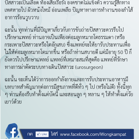
ปัสสาวะเป็นเลือด ท้องเสียเรื้อรัง องคชาตไม่แข็งตัว ความรู้สึกทาง
เพศหายไป ผิวหนังไหม้ อ่อนเพลีย ปัญหาทางการทำงานของลำไส้
อาการร้อนวูบวาบ
ฉะนั้น ทุกท่านที่มีปัญหาเกี่ยวกับการขับถ่ายปัสสาวะควรรีบไป
ปรึกษาแพทย์ ท่านอาจเป็นเพียงต่อมลูกหมากโตธรรมดา (หรือ
กระเพาะปัสสาวะหรือไตอักเสบ) ซึ่งแพทย์จะให้ยารับประทานเพื่อ
ไม่ให้ต่อมลูกหมากโตมากขึ้น หรือถ้าท่านสบายดี แต่มีอายุ 50 ปี ก็
ยังควรไปปรึกษาแพทย์ แพทย์ที่เหมาะสมที่สุดคือ แพทย์ที่รักษา
ทางการผ่าตัดระบบทางเดินปัสสาวะ (urosurgeon)
ฉะนั้น จะเห็นได้ว่าการออกกำลังกายและการรับประทานอาหารมี
บทบาทสำคัญมากต่อการมีสุขภาพที่ดีทั่ว ๆ ไป (หรือไม่ดี) ทั้งนี้ทุก
ๆ ท่านต้องรีบทำตั้งแต่บัดนี้ และสอนลูก ๆ หลาน ๆ ให้ทำตั้งแต่วัย
เยาว์ด้วย